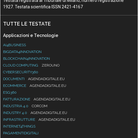
Testata registrata al Tribunale di Milano, numero registrazione
1927. Testata scientifica ISSN 2421-4167
TUTTE LE TESTATE
Applicazioni e Tecnologie
AI4BUSINESS
BIGDATA4INNOVATION
BLOCKCHAIN4INNOVATION
CLOUD COMPUTING
ZEROUNO
CYBERSECURITY360
DOCUMENTI
AGENDADIGITALE.EU
ECOMMERCE
AGENDADIGITALE.EU
ESG360
FATTURAZIONE
AGENDADIGITALE.EU
INDUSTRIA 4.0
CORCOM
INDUSTRY 4.0
AGENDADIGITALE.EU
INFRASTRUTTURE
AGENDADIGITALE.EU
INTERNET4THINGS
PAGAMENTIDIGITALI