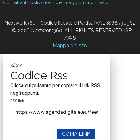
Contatta il nostro team per maggiori informazioni
Nextwork360 - Codice fiscale e Partita IVA 13868590962
- © 2026 Nextwork360. ALL RIGHTS RESERVED. ISP
AWS
Mappa del sito
close
Codice Rss
Clicca sul pulsante per copiare il link RSS
negli appunti.
RSS link
COPIA LINK