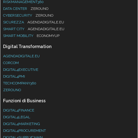
RISKMANAGEMENT360
DATA CENTER
ZEROUNO
CYBERSECURITY
ZEROUNO
SICUREZZA
AGENDADIGITALE.EU
SMART CITY
AGENDADIGITALE.EU
SMART MOBILITY
ECONOMYUP
Digital Transformation
AGENDADIGITALE.EU
CORCOM
DIGITAL4EXECUTIVE
DIGITAL4PMI
TECHCOMPANY360
ZEROUNO
Funzioni di Business
DIGITAL4FINANCE
DIGITAL4LEGAL
DIGITAL4MARKETING
DIGITAL4PROCUREMENT
DIGITAL4SUPPLYCHAIN