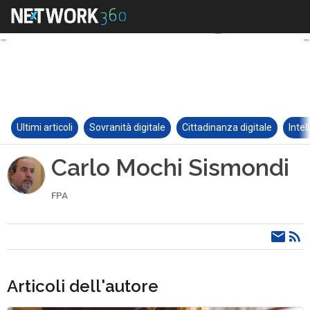
Ultimi articoli
Sovranità digitale
Cittadinanza digitale
Intel
Carlo Mochi Sismondi
FPA
Articoli dell'autore