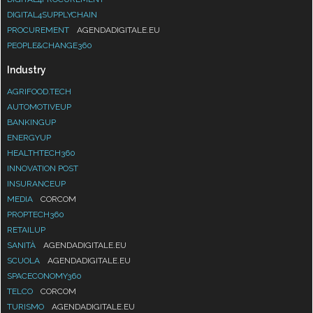
DIGITAL4SUPPLYCHAIN
PROCUREMENT
AGENDADIGITALE.EU
PEOPLE&CHANGE360
Industry
AGRIFOOD.TECH
AUTOMOTIVEUP
BANKINGUP
ENERGYUP
HEALTHTECH360
INNOVATION POST
INSURANCEUP
MEDIA
CORCOM
PROPTECH360
RETAILUP
SANITÀ
AGENDADIGITALE.EU
SCUOLA
AGENDADIGITALE.EU
SPACECONOMY360
TELCO
CORCOM
TURISMO
AGENDADIGITALE.EU