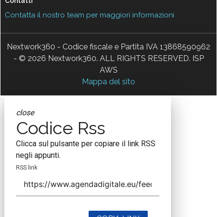
Contatti
Contatta il nostro team per maggiori informazioni
Nextwork360 - Codice fiscale e Partita IVA 13868590962
- © 2026 Nextwork360. ALL RIGHTS RESERVED. ISP
AWS
Mappa del sito
close
Codice Rss
Clicca sul pulsante per copiare il link RSS
negli appunti.
RSS link