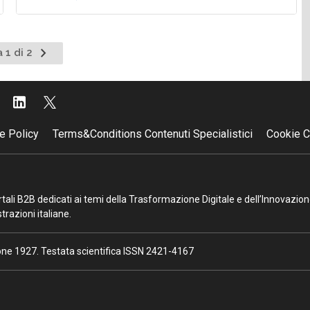
Pagina
 1 di 2
successiva
e Policy
Terms&Conditions Contenuti Specialistici
Cookie C
portali B2B dedicati ai temi della Trasformazione Digitale e dell’Innovazio
razioni italiane.
ione 1927. Testata scientifica ISSN 2421-4167