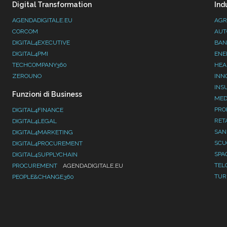
Digital Transformation
Ind
AGENDADIGITALE.EU
AGR
CORCOM
AUT
DIGITAL4EXECUTIVE
BAN
DIGITAL4PMI
ENE
TECHCOMPANY360
HEA
ZEROUNO
INN
INS
Funzioni di Business
MED
PRO
DIGITAL4FINANCE
RET
DIGITAL4LEGAL
SAN
DIGITAL4MARKETING
SC
DIGITAL4PROCUREMENT
SPA
DIGITAL4SUPPLYCHAIN
TEL
PROCUREMENT
AGENDADIGITALE.EU
TUR
PEOPLE&CHANGE360