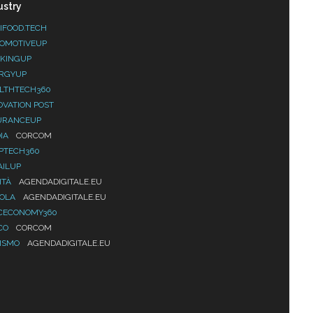
ustry
IFOOD.TECH
OMOTIVEUP
KINGUP
RGYUP
LTHTECH360
OVATION POST
URANCEUP
IA
CORCOM
PTECH360
AILUP
ITÀ
AGENDADIGITALE.EU
UOLA
AGENDADIGITALE.EU
CECONOMY360
CO
CORCOM
ISMO
AGENDADIGITALE.EU