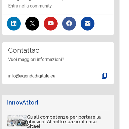
Entra nella community
Contattaci
Vuoi maggiori informazioni?
content_copy
info@agendadigitale.eu
InnovAttori
Quali competenze per portare la
physical AI nello spazio: il caso
Sitael