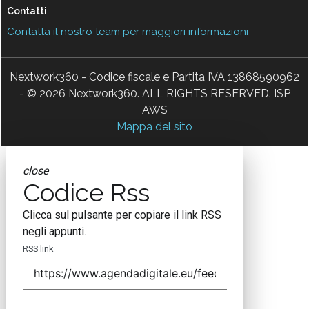
Contatti
Contatta il nostro team per maggiori informazioni
Nextwork360 - Codice fiscale e Partita IVA 13868590962
- © 2026 Nextwork360. ALL RIGHTS RESERVED. ISP
AWS
Mappa del sito
close
Codice Rss
Clicca sul pulsante per copiare il link RSS
negli appunti.
RSS link