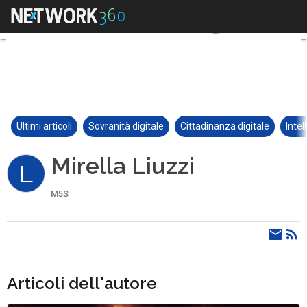
Ultimi articoli
Sovranità digitale
Cittadinanza digitale
Intel
Mirella Liuzzi
L
M5S
Articoli dell'autore