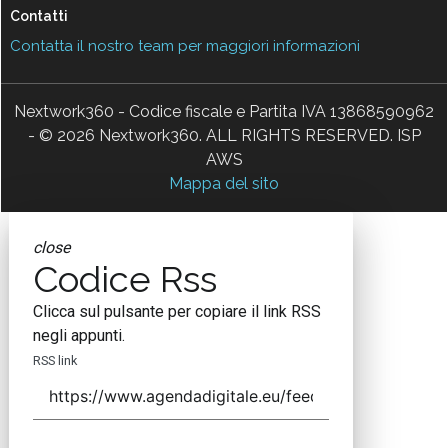
Contatti
Contatta il nostro team per maggiori informazioni
Nextwork360 - Codice fiscale e Partita IVA 13868590962
- © 2026 Nextwork360. ALL RIGHTS RESERVED. ISP
AWS
Mappa del sito
close
Codice Rss
Clicca sul pulsante per copiare il link RSS
negli appunti.
RSS link