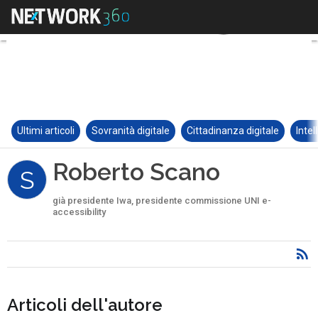
Ultimi articoli
Sovranità digitale
Cittadinanza digitale
Intel
Roberto Scano
S
già presidente Iwa, presidente commissione UNI e-
accessibility
Articoli dell'autore