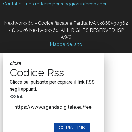
Contatta il nostro team per maggiori informazioni
Nextwork360 - Codice fiscale e Partita IVA 13868590962
- © 2026 Nextwork360. ALL RIGHTS RESERVED. ISP
AWS
Mappa del sito
close
Codice Rss
Clicca sul pulsante per copiare il link RSS
negli appunti.
RSS link
COPIA LINK