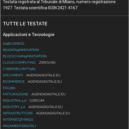
Testata registrata al Tribunale di Milano, numero registrazione
1927. Testata scientifica ISSN 2421-4167
TUTTE LE TESTATE
Applicazioni e Tecnologie
AI4BUSINESS
BIGDATA4INNOVATION
BLOCKCHAIN4INNOVATION
CLOUD COMPUTING
ZEROUNO
CYBERSECURITY360
DOCUMENTI
AGENDADIGITALE.EU
ECOMMERCE
AGENDADIGITALE.EU
ESG360
FATTURAZIONE
AGENDADIGITALE.EU
INDUSTRIA 4.0
CORCOM
INDUSTRY 4.0
AGENDADIGITALE.EU
INFRASTRUTTURE
AGENDADIGITALE.EU
INTERNET4THINGS
PAGAMENTIDIGITALI