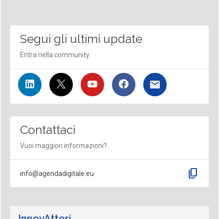
Segui gli ultimi update
Entra nella community
Contattaci
Vuoi maggiori informazioni?
content_copy
info@agendadigitale.eu
InnovAttori