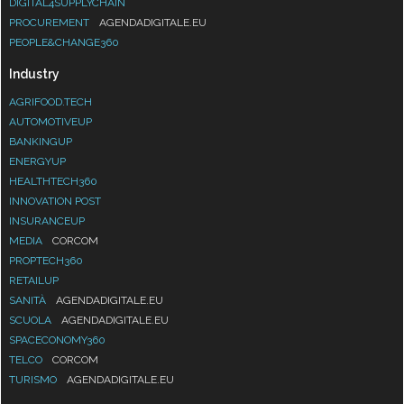
DIGITAL4SUPPLYCHAIN
PROCUREMENT
AGENDADIGITALE.EU
PEOPLE&CHANGE360
Industry
AGRIFOOD.TECH
AUTOMOTIVEUP
BANKINGUP
ENERGYUP
HEALTHTECH360
INNOVATION POST
INSURANCEUP
MEDIA
CORCOM
PROPTECH360
RETAILUP
SANITÀ
AGENDADIGITALE.EU
SCUOLA
AGENDADIGITALE.EU
SPACECONOMY360
TELCO
CORCOM
TURISMO
AGENDADIGITALE.EU