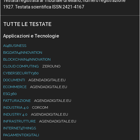
Testata registrata al Tribunale di Milano, numero registrazione
1927. Testata scientifica ISSN 2421-4167
TUTTE LE TESTATE
Applicazioni e Tecnologie
AI4BUSINESS
BIGDATA4INNOVATION
BLOCKCHAIN4INNOVATION
CLOUD COMPUTING
ZEROUNO
CYBERSECURITY360
DOCUMENTI
AGENDADIGITALE.EU
ECOMMERCE
AGENDADIGITALE.EU
ESG360
FATTURAZIONE
AGENDADIGITALE.EU
INDUSTRIA 4.0
CORCOM
INDUSTRY 4.0
AGENDADIGITALE.EU
INFRASTRUTTURE
AGENDADIGITALE.EU
INTERNET4THINGS
PAGAMENTIDIGITALI