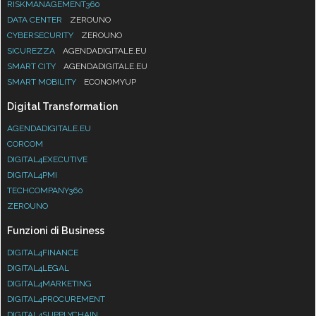
RISKMANAGEMENT360
DATA CENTER
ZEROUNO
CYBERSECURITY
ZEROUNO
SICUREZZA
AGENDADIGITALE.EU
SMART CITY
AGENDADIGITALE.EU
SMART MOBILITY
ECONOMYUP
Digital Transformation
AGENDADIGITALE.EU
CORCOM
DIGITAL4EXECUTIVE
DIGITAL4PMI
TECHCOMPANY360
ZEROUNO
Funzioni di Business
DIGITAL4FINANCE
DIGITAL4LEGAL
DIGITAL4MARKETING
DIGITAL4PROCUREMENT
DIGITAL4SUPPLYCHAIN