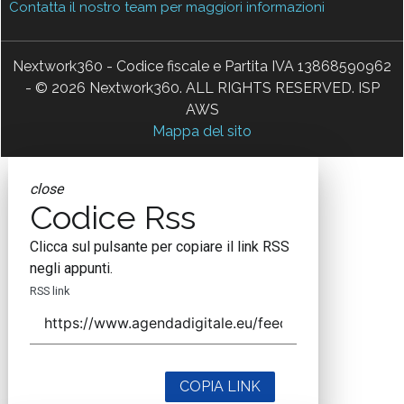
Contatta il nostro team per maggiori informazioni
Nextwork360 - Codice fiscale e Partita IVA 13868590962
- © 2026 Nextwork360. ALL RIGHTS RESERVED. ISP
AWS
Mappa del sito
close
Codice Rss
Clicca sul pulsante per copiare il link RSS
negli appunti.
RSS link
COPIA LINK