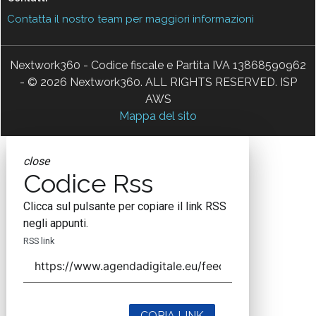
Contatta il nostro team per maggiori informazioni
Nextwork360 - Codice fiscale e Partita IVA 13868590962
- © 2026 Nextwork360. ALL RIGHTS RESERVED. ISP
AWS
Mappa del sito
close
Codice Rss
Clicca sul pulsante per copiare il link RSS
negli appunti.
RSS link
COPIA LINK