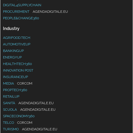
DIGITAL4SUPPLYCHAIN
PROCUREMENT
AGENDADIGITALE.EU
PEOPLE&CHANGE360
Industry
AGRIFOOD.TECH
AUTOMOTIVEUP
BANKINGUP
ENERGYUP
HEALTHTECH360
INNOVATION POST
INSURANCEUP
MEDIA
CORCOM
PROPTECH360
RETAILUP
SANITÀ
AGENDADIGITALE.EU
SCUOLA
AGENDADIGITALE.EU
SPACECONOMY360
TELCO
CORCOM
TURISMO
AGENDADIGITALE.EU