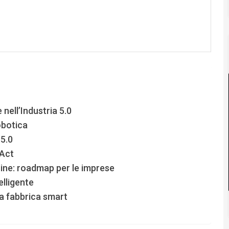
nell’Industria 5.0
obotica
5.0
 Act
ne: roadmap per le imprese
elligente
lla fabbrica smart