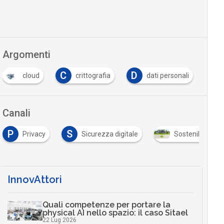
Argomenti
C
D
F
crittografia
dati personali
Fake News
Canali
S
Sicurezza digitale
Sostenibilità e smart city
InnovAttori
Quali competenze per portare la
physical AI nello spazio: il caso Sitael
22 Lug 2026