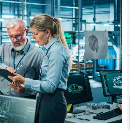
B
big data
cloud
P
Industria 5.0/Innovazione in azienda
Privacy