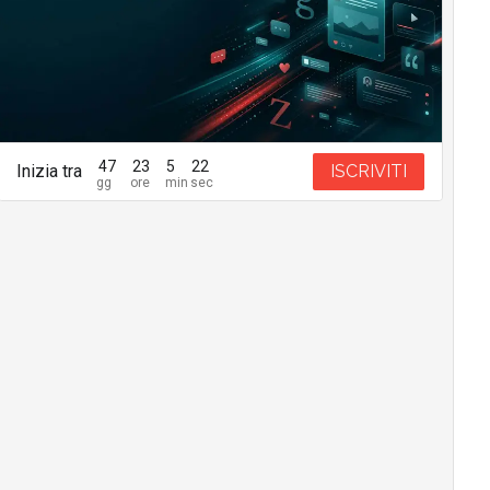
47
23
5
20
Inizia tra
ISCRIVITI