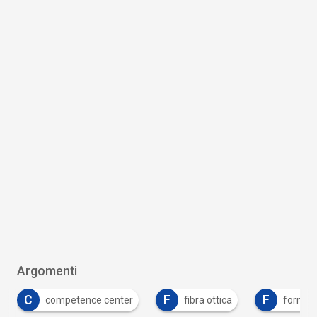
Argomenti
F
F
F
fibra ottica
formazione
formazione dig