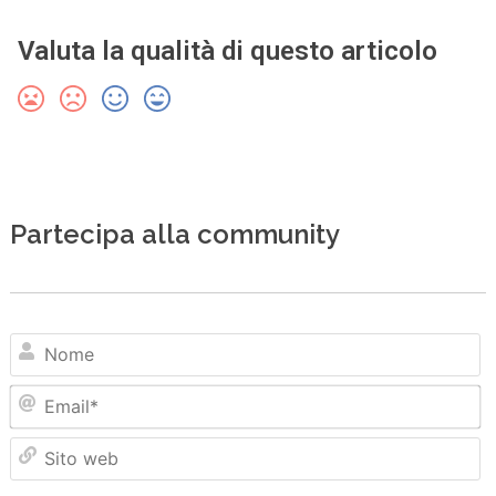
Valuta la qualità di questo articolo
Partecipa alla community
N
Em
Sit
we