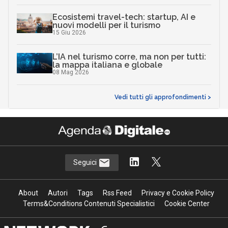
Ecosistemi travel-tech: startup, AI e
nuovi modelli per il turismo
15 Giu 2026
L’IA nel turismo corre, ma non per tutti:
la mappa italiana e globale
08 Mag 2026
Vedi tutti gli approfondimenti >
Seguici
About
Autori
Tags
Rss Feed
Privacy e Cookie Policy
Terms&Conditions Contenuti Specialistici
Cookie Center