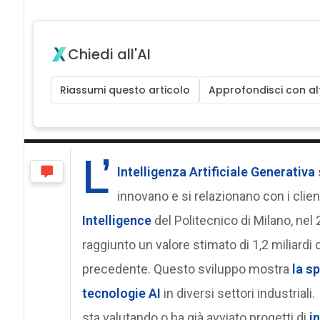
Chiedi all'AI
Riassumi questo articolo
Approfondisci con alt
L’
Intelligenza Artificiale Generativa
innovano e si relazionano con i client
Intelligence
del Politecnico di Milano, nel 2
raggiunto un valore stimato di 1,2 miliardi 
precedente. Questo sviluppo mostra
la sp
tecnologie AI
in diversi settori industrial
sta valutando o ha già avviato progetti di
in