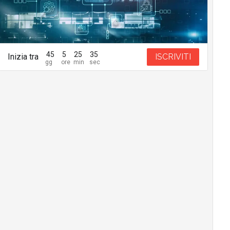
45
5
25
34
Inizia tra
ISCRIVITI