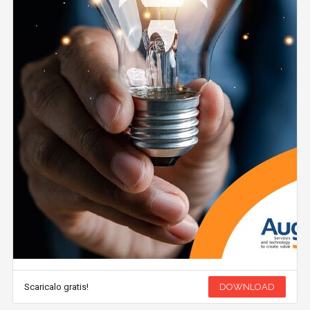
Scaricalo gratis!
DOWNLOAD