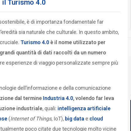
 il Turismo 4.0
o sostenibile, è di importanza fondamentale far
’eredità sia naturale che culturale. In questo ambito,
 cruciale.
Turismo 4.0
è il nome utilizzato per
grandi quantità di dati raccolti da un numero
reare esperienze di viaggio personalizzate sempre più
ecnologie dell’informazione e della comunicazione
azione dal termine
Industria 4.0
, volendo far leva
luzione industriale
, quali:
intelligenza artificiale
ose
(
Internet of Things
, IoT),
big data
e
cloud
attualmente poco citate due tecnologie molto vicine