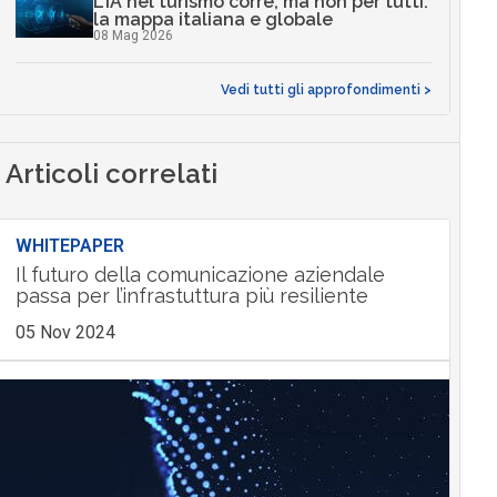
L’IA nel turismo corre, ma non per tutti:
la mappa italiana e globale
08 Mag 2026
Vedi tutti gli approfondimenti >
Articoli correlati
WHITEPAPER
Il futuro della comunicazione aziendale
passa per l’infrastuttura più resiliente
05 Nov 2024