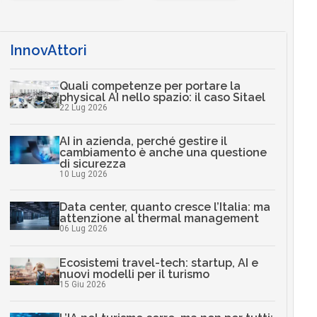
InnovAttori
Quali competenze per portare la
physical AI nello spazio: il caso Sitael
22 Lug 2026
AI in azienda, perché gestire il
cambiamento è anche una questione
di sicurezza
10 Lug 2026
Data center, quanto cresce l’Italia: ma
attenzione al thermal management
06 Lug 2026
Ecosistemi travel-tech: startup, AI e
nuovi modelli per il turismo
15 Giu 2026