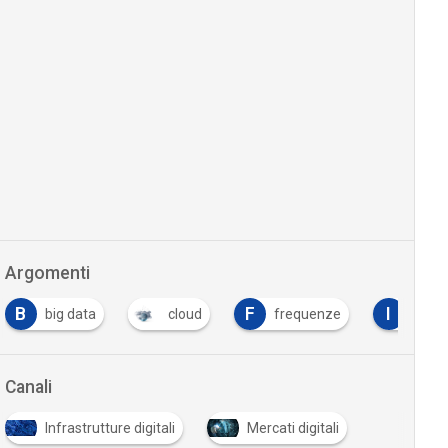
Argomenti
B
F
I
big data
cloud
frequenze
indus
Canali
Infrastrutture digitali
Mercati digitali