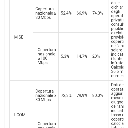
dalle
dichiaraz
Copertura
degli
nazionale ≥
52,4%
66,9%
74,3%
operatori
30 Mbps
privati ne
consulta
pubblica
e relativi 
MiSE
previsioni
copertur
nell’anno
Copertura
solare
nazionale
indicato
5,3%
14,7%
20%
≥ 100
(fonte
Mbps
Infratel).
Calcolato
36,5 milio
numeri civ
Dati degli
operatori
Copertura
aggiornat
nazionale ≥
72,3%
79,9%
80,0%
mese di
30 Mbps
giugno
dell’anno
indicato. I
I-COM
tasso di
copertur
calcolate
Copertura
totale del