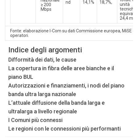
nazionale
nd
14,1%
18,7%,
unità
≥ 200
tecniche,
Mbps
equivalen
24,4 milio
Fonte: elaborazione I-Com su dati Commissione europea, MiSE e
operatori.
Indice degli argomenti
Difformità dei dati, le cause
La copertura in fibra delle aree bianche e il
piano BUL
Autorizzazioni e finanziamenti, i nodi del piano
banda ultra larga nazionale
L’attuale diffusione della banda larga e
ultralarga a livello regionale
I Comuni più connessi
Le regioni con le connessioni più performanti