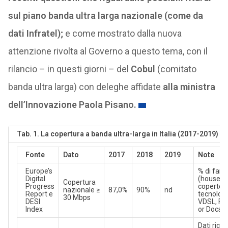
sul piano banda ultra larga nazionale (come da
dati Infratel);
e come mostrato dalla nuova
attenzione rivolta al Governo a questo tema, con il
rilancio – in questi giorni – del
Cobul
(comitato
banda ultra larga) con deleghe affidate
alla ministra
dell’Innovazione Paola Pisano.
Tab. 1. La copertura a banda ultra-larga in Italia (2017-2019)
Fonte
Dato
2017
2018
2019
Note
Europe’s
% di fami
Digital
(househo
Copertura
Progress
coperte 
nazionale ≥
87,0%
90%
nd
Report e
tecnolog
30 Mbps
DESI
VDSL, F
Index
or Docsis
Dati ricav