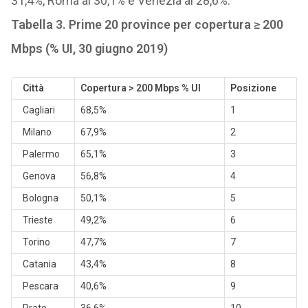
31,4%, Roma al 30,1% e Venezia al 28,6%.
Tabella 3. Prime 20 province per copertura ≥ 200
Mbps (% UI, 30 giugno 2019)
Città
Copertura > 200 Mbps % UI
Posizione
Cagliari
68,5%
1
Milano
67,9%
2
Palermo
65,1%
3
Genova
56,8%
4
Bologna
50,1%
5
Trieste
49,2%
6
Torino
47,7%
7
Catania
43,4%
8
Pescara
40,6%
9
Prato
36,6%
10