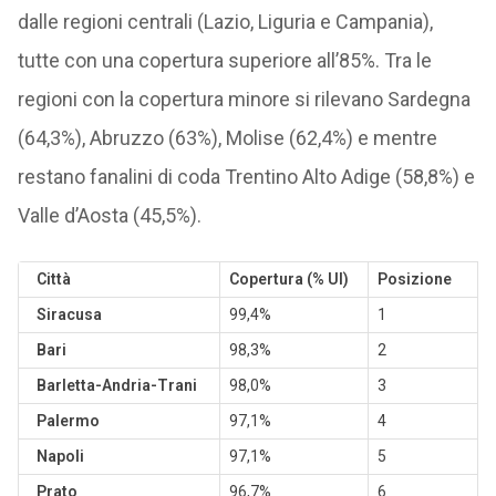
dalle regioni centrali (Lazio, Liguria e Campania),
tutte con una copertura superiore all’85%. Tra le
regioni con la copertura minore si rilevano Sardegna
(64,3%), Abruzzo (63%), Molise (62,4%) e mentre
restano fanalini di coda Trentino Alto Adige (58,8%) e
Valle d’Aosta (45,5%).
Città
Copertura (% UI)
Posizione
Siracusa
99,4%
1
Bari
98,3%
2
Barletta-Andria-Trani
98,0%
3
Palermo
97,1%
4
Napoli
97,1%
5
Prato
96,7%
6