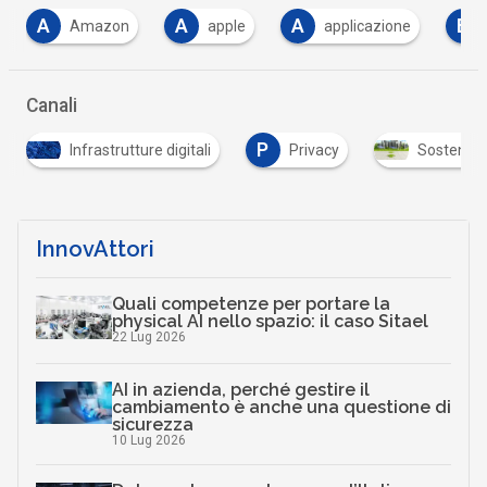
A
A
B
apple
applicazione
bitcoin
b
…
Canali
P
ure digitali
Privacy
Sostenibilità e smart city
…
InnovAttori
Quali competenze per portare la
physical AI nello spazio: il caso Sitael
22 Lug 2026
AI in azienda, perché gestire il
cambiamento è anche una questione di
sicurezza
10 Lug 2026