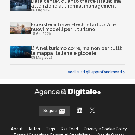
Data center, quanto cresce l’Italia: ma
attenzione al thermal management
06 Lug 2026
Ecosistemi travel-tech: startup, AI e
nuovi modelli per il turismo
15 Giu 2026
L’IA nel turismo corre, ma non per tutti:
la mappa italiana e globale
08 Mag 2026
Vedi tutti gli approfondimenti >
Seguici
About
Autori
Tags
Rss Feed
Privacy e Cookie Policy