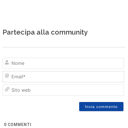
Partecipa alla community
N
Em
Sit
we
0
COMMENTI