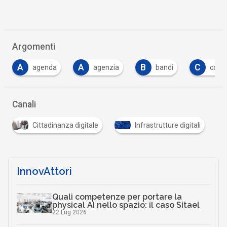
Argomenti
A
B
C
C
agenzia
bandi
carta
CIE
…
Canali
Cittadinanza digitale
Infrastrutture digitali
InnovAttori
Quali competenze per portare la
physical AI nello spazio: il caso Sitael
22 Lug 2026