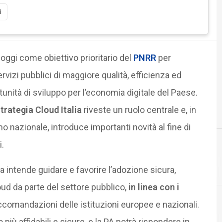
i
 oggi come obiettivo prioritario del
PNRR
per
ervizi pubblici di maggiore qualità, efficienza ed
tunità di sviluppo per l’economia digitale del Paese.
trategia Cloud Italia
riveste un ruolo centrale e, in
no nazionale, introduce importanti novità al fine di
.
Agid Agenzia per l'Italia Digitale
clo
ia intende guidare e favorire l’adozione sicura,
oud da parte del settore pubblico,
in linea con i
ccomandazioni delle istituzioni europee e nazionali.
 più affidabili e sicure, e la PA potrà rispondere in
Documenti digitali
Infrastrutture