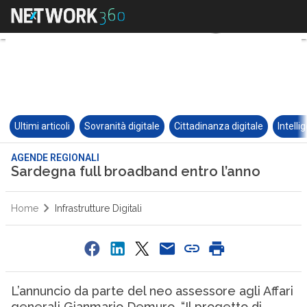
Ultimi articoli
Sovranità digitale
Cittadinanza digitale
Intelli
AGENDE REGIONALI
Sardegna full broadband entro l’anno
Home
Infrastrutture Digitali
L’annuncio da parte del neo assessore agli Affari
generali Gianmario Demuro. “Il progetto di