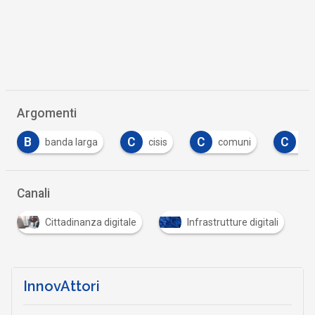
Argomenti
C
C
C
C
cisis
comuni
costi
cup
…
Canali
Cittadinanza digitale
Infrastrutture digitali
InnovAttori