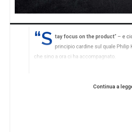
“S
tay focus on the product
” – e c
principio cardine sul quale Philip
che sino a ora ci ha accompagnato.
Continua a legg