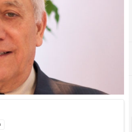
A
accesso
i