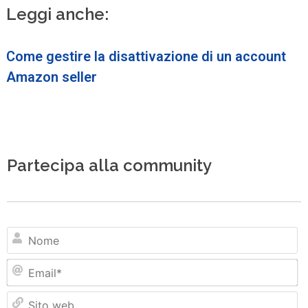
Leggi anche:
Come gestire la disattivazione di un account
Amazon seller
Partecipa alla community
N
Em
Si
w