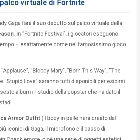
palco virtuale di Fortnite
dy Gaga farà il suo debutto sul palco virtuale della
Season
. In “Fortnite Festival”, i giocatori eseguono
in tempo – esattamente come nel famosissimo gioco
“Applause”, “Bloody Mary”, “Born This Way”, “The
 “Stupid Love” saranno tutti disponibili per esibirsi
l sesto album in studio della popstar che ha dato il
stadi.
ca Armor Outfit
(il body in pelle nera creato dal
più iconici di Gaga, il microfono e il basso di
ain Check emote, cioè una serie di oggetti estetici