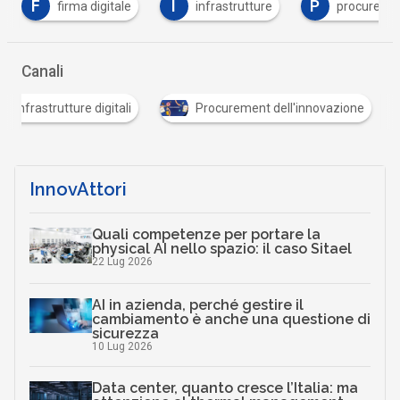
I
P
T
infrastrutture
procurement
trasformaz
Canali
Infrastrutture digitali
Procurement dell'innovazio
InnovAttori
Quali competenze per portare la
physical AI nello spazio: il caso Sitael
22 Lug 2026
AI in azienda, perché gestire il
cambiamento è anche una questione di
sicurezza
10 Lug 2026
Data center, quanto cresce l’Italia: ma