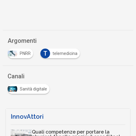
Argomenti
T
PNRR
telemedicina
Canali
Sanità digitale
InnovAttori
Quali competenze per portare la