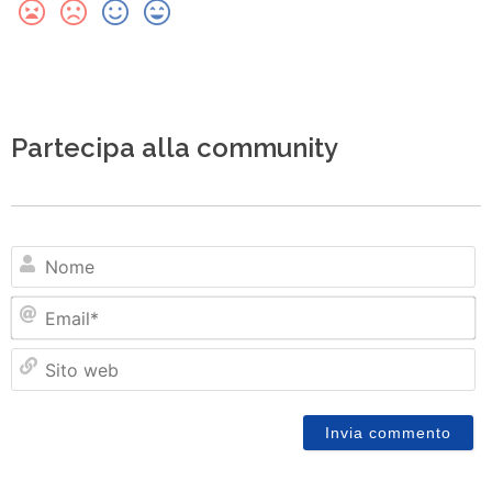
Partecipa alla community
N
Em
Si
w