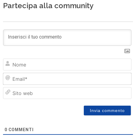
Partecipa alla community
N
Em
Si
w
0
COMMENTI