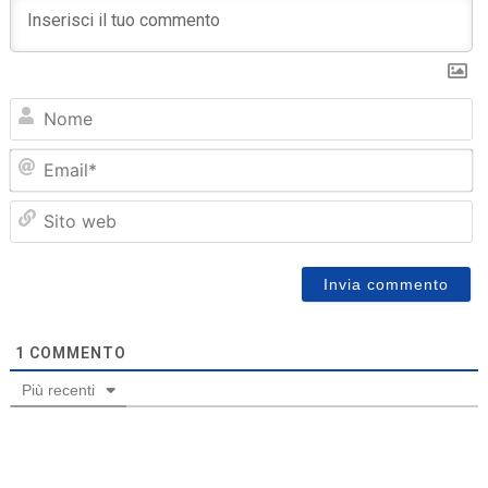
N
Em
Sit
we
1
COMMENTO
Più recenti