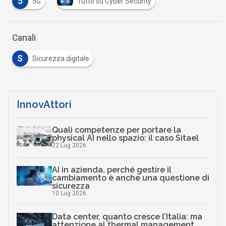
5
5G
Tutto su Cyber Security
Canali
S
Sicurezza digitale
InnovAttori
Quali competenze per portare la
physical AI nello spazio: il caso Sitael
22 Lug 2026
AI in azienda, perché gestire il
cambiamento è anche una questione di
sicurezza
10 Lug 2026
Data center, quanto cresce l’Italia: ma
attenzione al thermal management