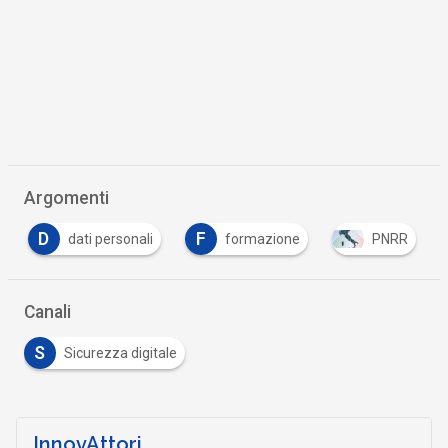
Argomenti
D
F
dati personali
formazione
PNRR
Canali
S
Sicurezza digitale
InnovAttori