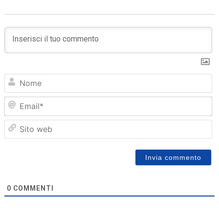
N
Em
Sit
we
0
COMMENTI