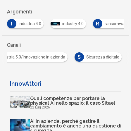
Argomenti
R
S
industry 4.0
ransomware
Smart workin
Canali
S
Industria 5.0/Innovazione in azienda
Sicurezza dig
InnovAttori
Quali competenze per portare la
physical AI nello spazio: il caso Sitael
22 Lug 2026
AI in azienda, perché gestire il
cambiamento è anche una questione di
sicurezza