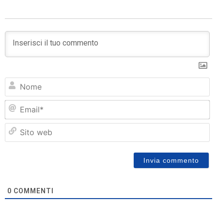
N
Em
Si
w
0
COMMENTI