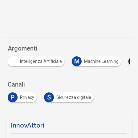
Argomenti
M
Machine Learning
Tutto su Cyber Security
…
Canali
P
S
Privacy
Sicurezza digitale
InnovAttori