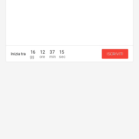
16
12
37
15
Inizia tra
ISCRIVITI