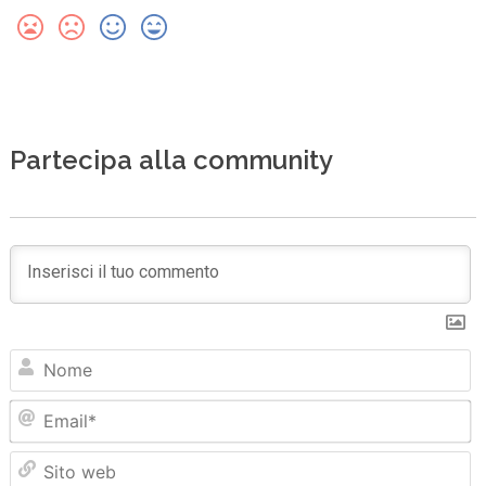
Partecipa alla community
N
Em
Sit
we