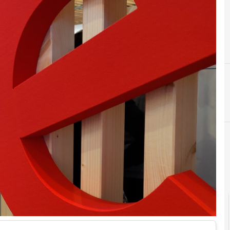
C
crittografia