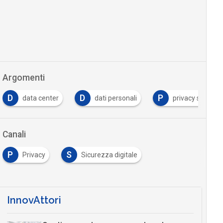
Argomenti
D
D
P
data center
dati personali
privacy shield
Canali
P
S
Privacy
Sicurezza digitale
InnovAttori