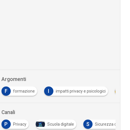
Argomenti
F
I
formazione
impatti privacy e psicologici
In
Canali
P
S
Privacy
Scuola digitale
Sicurezza digitale