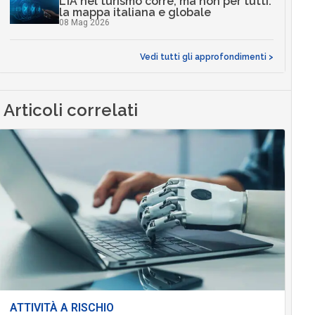
L’IA nel turismo corre, ma non per tutti:
la mappa italiana e globale
08 Mag 2026
Vedi tutti gli approfondimenti >
Articoli correlati
ATTIVITÀ A RISCHIO