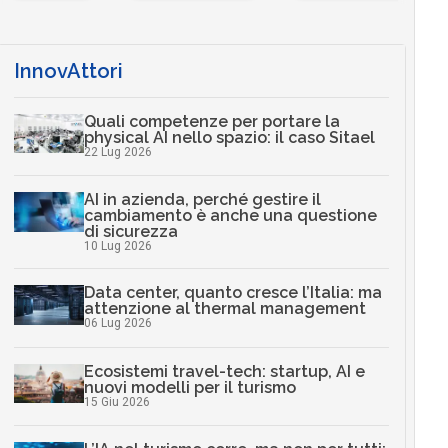
InnovAttori
Quali competenze per portare la
physical AI nello spazio: il caso Sitael
22 Lug 2026
AI in azienda, perché gestire il
cambiamento è anche una questione
di sicurezza
10 Lug 2026
Data center, quanto cresce l’Italia: ma
attenzione al thermal management
06 Lug 2026
Ecosistemi travel-tech: startup, AI e
nuovi modelli per il turismo
15 Giu 2026