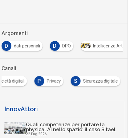
Argomenti
D
D
dati personali
DPO
Intelligenza Artificiale
Canali
P
S
cietà digitali
Privacy
Sicurezza digitale
InnovAttori
Quali competenze per portare la
physical AI nello spazio: il caso Sitael
22 Lug 2026