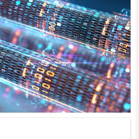
B
big data
Cultura e so