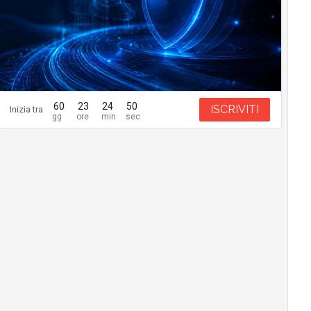
60
23
24
48
ISCRIVITI
Inizia tra