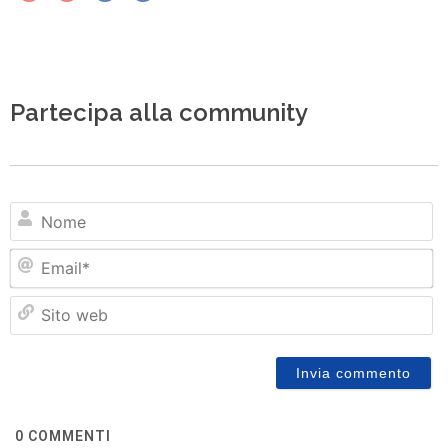
Partecipa alla community
N
Em
Si
w
0
COMMENTI