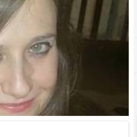
A
accesso
Cittadinanza digitale