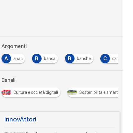
Argomenti
A
B
B
C
anac
banca
banche
camera
Canali
Cultura e società digitali
Sostenibilità e smart city
InnovAttori