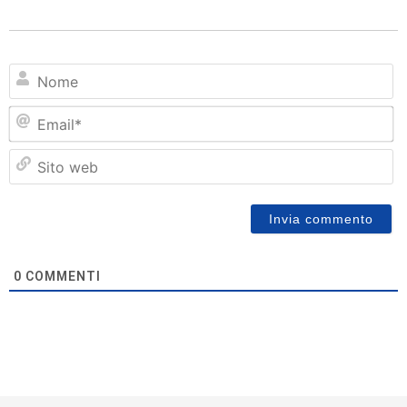
N
Em
Si
w
0
COMMENTI