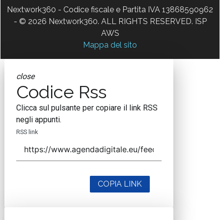
Nextwork360 - Codice fiscale e Partita IVA 13868590962
- © 2026 Nextwork360. ALL RIGHTS RESERVED. ISP
AWS
Mappa del sito
close
Codice Rss
Clicca sul pulsante per copiare il link RSS
negli appunti.
RSS link
COPIA LINK