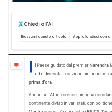
Chiedi all'AI
Riassumi questo articolo
Approfondisci con alt
I
l Paese guidato dal premier
Narendra 
ed è divenuta la nazione più popolosa 
prima d’ora
.
Anche se l’Africa cresce, bisogna ricordar
continente diviso in vari stati, con politich
Mentre ancora c’è chi esalta i
BRICS
(l’ass