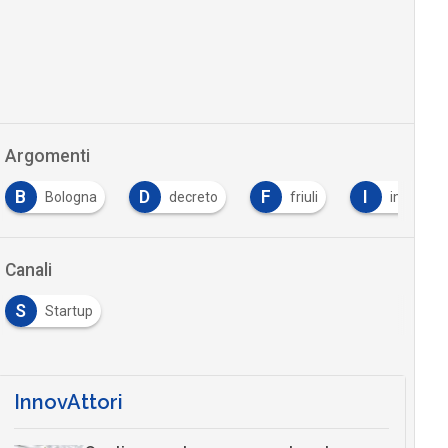
Argomenti
B
D
F
I
Bologna
decreto
friuli
imprese
Canali
S
Startup
InnovAttori