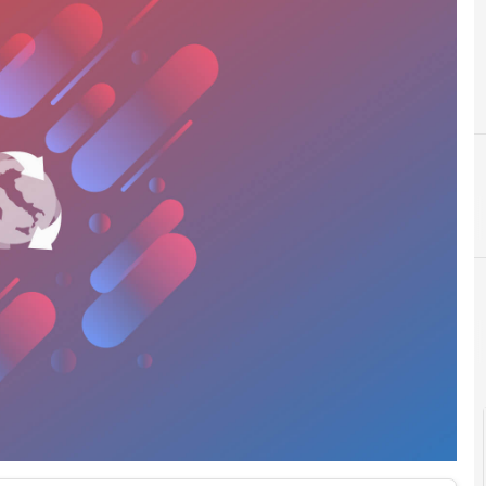
A
analisi