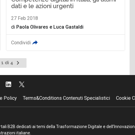
dati e le azioni urgenti
27 Feb 2018
di
Paola Olivares
e
Luca Gastaldi
Condividi
Pagina
 1 di 4
successiva
e Policy
Terms&Conditions Contenuti Specialistici
Cookie C
portali B2B dedicati ai temi della Trasformazione Digitale e dell’Innovazio
razioni italiane.