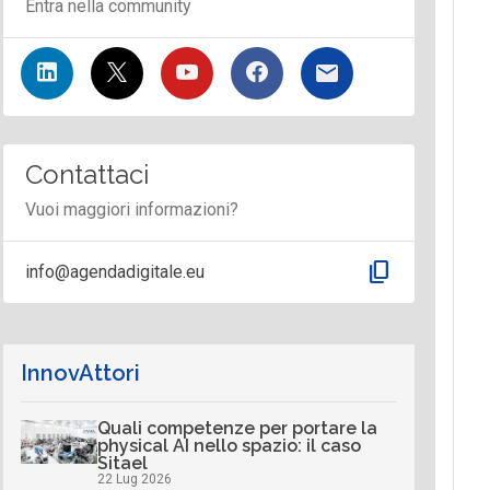
Entra nella community
Contattaci
Vuoi maggiori informazioni?
content_copy
info@agendadigitale.eu
InnovAttori
Quali competenze per portare la
physical AI nello spazio: il caso
Sitael
22 Lug 2026