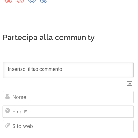
Partecipa alla community
N
Em
Sit
we