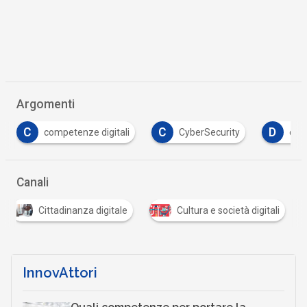
Argomenti
C
D
D
ali
CyberSecurity
democrazia
desi
Canali
#
#Aiutiamopiacentini
Cittadinanza digitale
C
InnovAttori