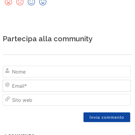
Partecipa alla community
N
Em
Sit
we