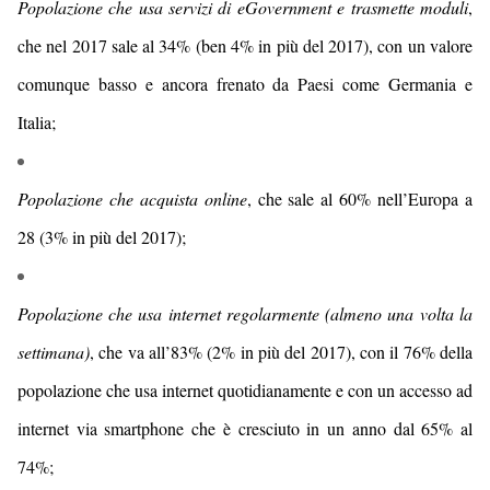
Popolazione che usa servizi di eGovernment e trasmette moduli
,
che nel 2017 sale al 3
4
% (
ben 4
% in più del 201
7
),
con un valore
comunque basso e ancora
frenato da Paesi come Germania e
Italia
;
Popolazione che acquista online
, che
sale
al
60
% nell’Europa a
28 (
3
% in più del 201
7
);
Popolazione che usa internet regolarmente
(almeno una volta la
settimana)
, che va al
l’83
% (2% in più del 201
7
),
con il 76% della
popolazione che usa internet quotidianamente
e con un accesso ad
internet via smartphone che è cresciuto in un anno dal 65% al
74%;