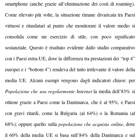
smartphone (anche grazie all’eliminazione dei costi di roaming)
.
Come rilevato più volte, l
a situazione rimane divaricata tra Paesi
virtuosi e ritardatari
al punto
che monitorare il valore medio
si
consolida come
un esercizio di stile, con poco significato
sostanziale.
Questo è risultato evidente dallo studio comparativo
con i Paesi extra-UE, dove la differenza tra prestazioni dei “top 4”
europei e i “bottom 4”) rendeva del tutto irrilevante il valor
e
della
media UE
.
Alcuni
esempi vengono dagli indicatori chiave: per
Popolazione che
usa regolarmente
Internet
la media del
l’8
3% si
ottiene grazie a Paesi come la Danimarca, che è al
95
%, e Paesi
con gravi ritardi, come la Bulgaria (al
64
%) o la Romania (al
68
%); oppure quello sulla
popolazione che acquista online
, dove
il
60
%
della media UE si basa sul
l’8
4
% della Danimarca e
su
l