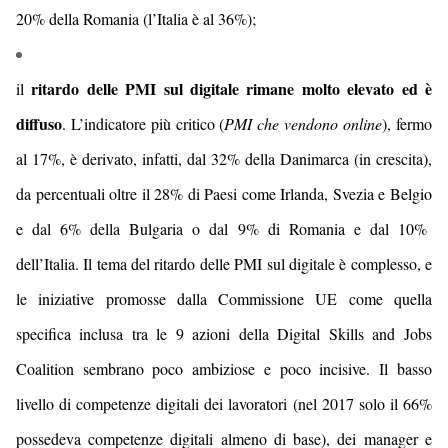
20
% della Romania (l’Italia è al 3
6
%);
ritardo delle PMI sul digitale rimane molto elevato
ed è
i
l
diffuso
. L’indicatore più critico (
PMI che vendono online
), fermo
al 17%, è derivato, infatti, dal 3
2
% d
ella Danimarca
(
in crescita
),
da percentuali
oltre il 28
% di Paesi come
Irlanda, Svezia e Belgio
e dal
6
% della Bulgaria o dal
9
% di Romania e
dal 10%
dell’
Italia. Il tema del ritardo delle PMI sul digitale è complesso,
e
le iniziative promosse dalla Commissione UE come quella
specifica inclusa tra le 9 azioni della Digital Skills and Jobs
Coalition
sembrano poco ambiziose e poco incisive. Il
basso
livello di competenze digitali dei lavoratori
(nel 2017 solo il 66%
possedeva competenze digitali almeno di base)
, dei manager e