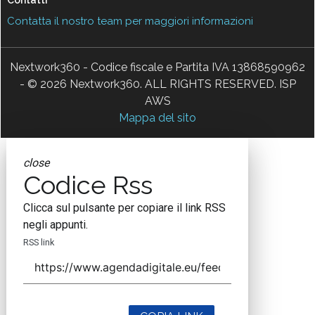
Contatti
Contatta il nostro team per maggiori informazioni
Nextwork360 - Codice fiscale e Partita IVA 13868590962
- © 2026 Nextwork360. ALL RIGHTS RESERVED. ISP
AWS
Mappa del sito
close
Codice Rss
Clicca sul pulsante per copiare il link RSS
negli appunti.
RSS link