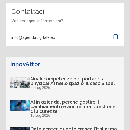
Contattaci
Vuoi maggiori informazioni?
content_copy
info@agendadigitale.eu
InnovAttori
Quali competenze per portare la
physical AI nello spazio: il caso Sitael
22 Lug 2026
AI in azienda, perché gestire il
cambiamento è anche una questione
di sicurezza
10 Lug 2026
Data center, quanto cresce l’Italia: ma