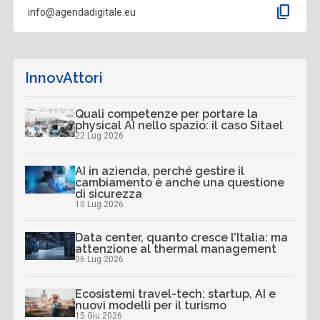
content_copy
info@agendadigitale.eu
InnovAttori
Quali competenze per portare la
physical AI nello spazio: il caso Sitael
22 Lug 2026
AI in azienda, perché gestire il
cambiamento è anche una questione
di sicurezza
10 Lug 2026
Data center, quanto cresce l’Italia: ma
attenzione al thermal management
06 Lug 2026
Ecosistemi travel-tech: startup, AI e
nuovi modelli per il turismo
15 Giu 2026