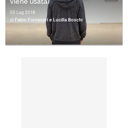
viene usata)
05 Lug 2018
di
Fabio Fornasari
e
Lucilla Boschi