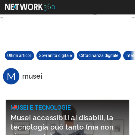
Ultimi articoli
Sovranità digitale
Cittadinanza digitale
Intel
M
musei
MUSEI E TECNOLOGIE
Musei accessibili ai disabili, la
tecnologia può tanto (ma non