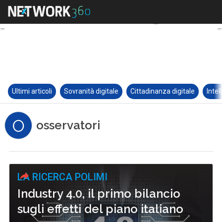
Ultimi articoli
Sovranità digitale
Cittadinanza digitale
Intel
O
osservatori
LA RICERCA POLIMI
Industry 4.0, il primo bilancio
sugli effetti del piano italiano