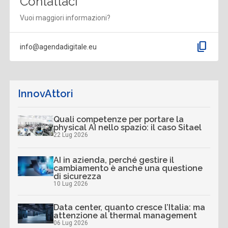
Contattaci
Vuoi maggiori informazioni?
content_copy
info@agendadigitale.eu
InnovAttori
Quali competenze per portare la
physical AI nello spazio: il caso Sitael
22 Lug 2026
AI in azienda, perché gestire il
cambiamento è anche una questione
di sicurezza
10 Lug 2026
Data center, quanto cresce l’Italia: ma
attenzione al thermal management
06 Lug 2026