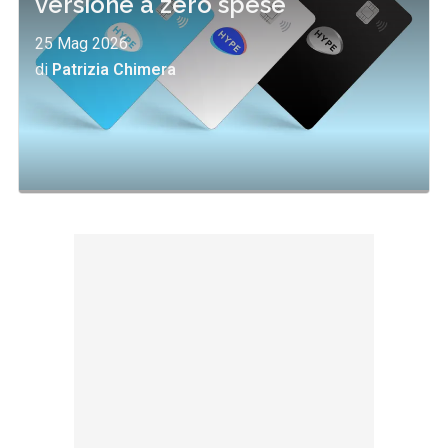
versione a zero spese
25 Mag 2026
di
Patrizia Chimera