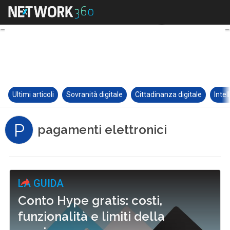
Ultimi articoli
Sovranità digitale
Cittadinanza digitale
Intel
P
pagamenti elettronici
LA GUIDA
Conto Hype gratis: costi,
funzionalità e limiti della